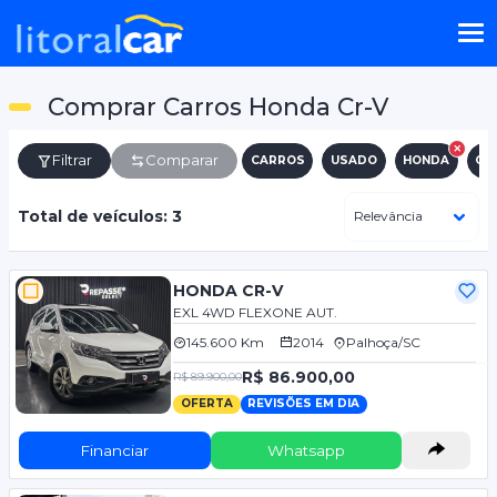
Comprar Carros Honda Cr-V
Filtrar
Comparar
CARROS
USADO
HONDA
CR
Total de veículos: 3
HONDA CR-V
EXL 4WD FLEXONE AUT.
145.600 Km
2014
Palhoça/SC
R$ 86.900,00
R$ 89.900,00
OFERTA
REVISÕES EM DIA
Financiar
Whatsapp