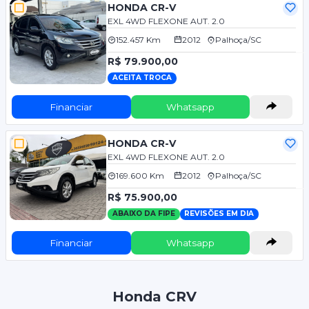
HONDA CR-V
EXL 4WD FLEXONE AUT. 2.0
152.457 Km
2012
Palhoça/SC
R$ 79.900,00
ACEITA TROCA
Financiar
Whatsapp
HONDA CR-V
EXL 4WD FLEXONE AUT. 2.0
169.600 Km
2012
Palhoça/SC
R$ 75.900,00
ABAIXO DA FIPE
REVISÕES EM DIA
Financiar
Whatsapp
Honda CRV