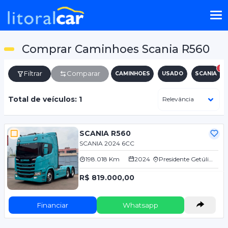
Comprar Caminhoes Scania R560
Filtrar
Comparar
CAMINHOES
USADO
SCANIA
Total de veículos: 1
SCANIA R560
SCANIA 2024 6CC
198.018 Km
2024
Presidente Getúlio/SC
R$ 819.000,00
Financiar
Whatsapp