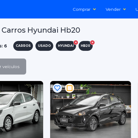
Comprar
Vender
U
 Carros Hyundai Hb20
s: 6
CARROS
USADO
HYUNDAI
HB20
 veículos