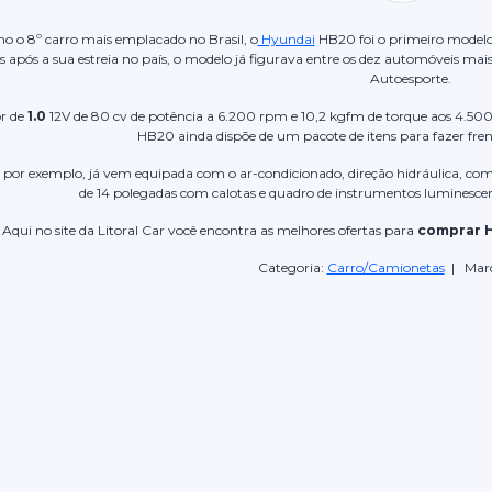
o o 8º carro mais emplacado no Brasil, o
Hyundai
HB20 foi o primeiro modelo
após a sua estreia no país, o modelo já figurava entre os dez automóveis mai
Autoesporte.
r de
1.0
12V de 80 cv de potência a 6.200 rpm e 10,2 kgfm de torque aos 4.50
HB20 ainda dispõe de um pacote de itens para fazer fren
, por exemplo, já vem equipada com o ar-condicionado, direção hidráulica, com
de 14 polegadas com calotas e quadro de instrumentos luminesce
Aqui no site da Litoral Car você encontra as melhores ofertas para
comprar 
Categoria:
Carro/Camionetas
| Mar