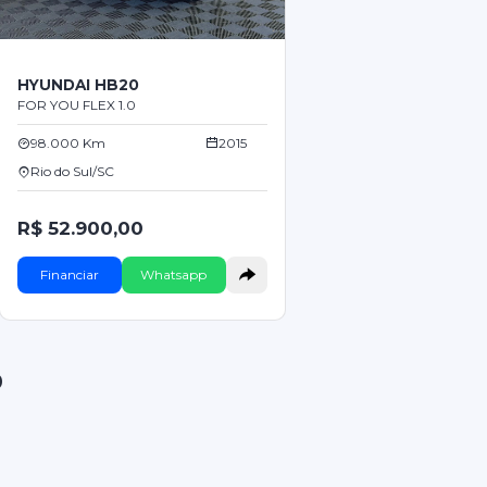
HYUNDAI HB20
FOR YOU FLEX 1.0
98.000 Km
2015
Rio do Sul/SC
R$ 52.900,00
Financiar
Whatsapp
0