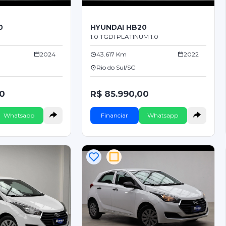
0
HYUNDAI HB20
1.0 TGDI PLATINUM 1.0
2024
43.617 Km
2022
Rio do Sul/SC
00
R$ 85.990,00
Whatsapp
Financiar
Whatsapp