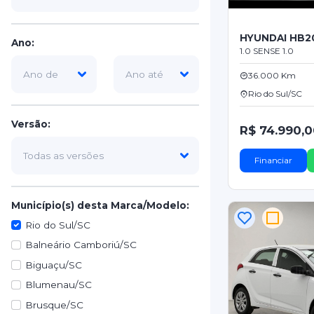
HYUNDAI HB2
Ano:
1.0 SENSE 1.0
36.000 Km
Rio do Sul/SC
Versão:
R$ 74.990,
Financiar
Município(s) desta Marca/Modelo:
Rio do Sul/SC
Balneário Camboriú/SC
Biguaçu/SC
Blumenau/SC
Brusque/SC