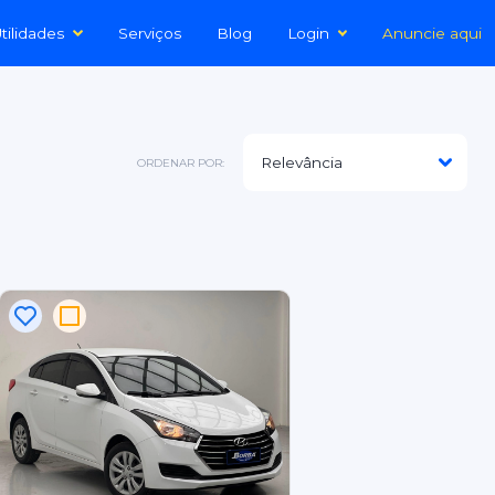
tilidades
Serviços
Blog
Login
Anuncie aqui
ORDENAR POR: