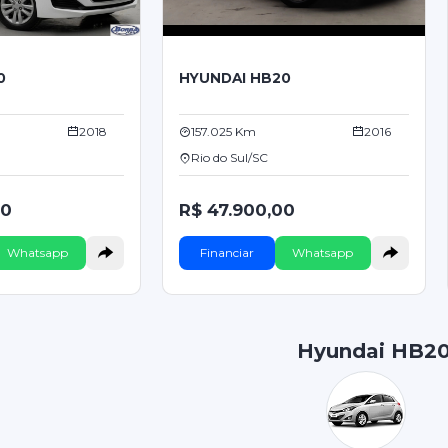
0
HYUNDAI HB20
2018
157.025 Km
2016
Rio do Sul/SC
00
R$ 47.900,00
Whatsapp
Financiar
Whatsapp
Hyundai HB2