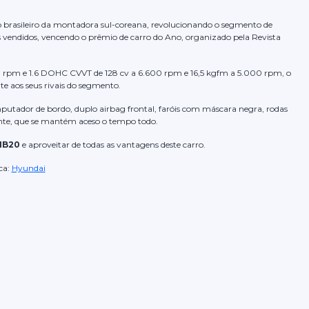
 brasileiro da montadora sul-coreana, revolucionando o segmento de
s vendidos, vencendo o prêmio de carro do Ano, organizado pela Revista
0 rpm e 1.6 DOHC CVVT de 128 cv a 6.600 rpm e 16,5 kgfm a 5.000 rpm, o
te aos seus rivais do segmento.
putador de bordo, duplo airbag frontal, faróis com máscara negra, rodas
nte, que se mantém aceso o tempo todo.
HB20
e aproveitar de todas as vantagens deste carro.
ca:
Hyundai