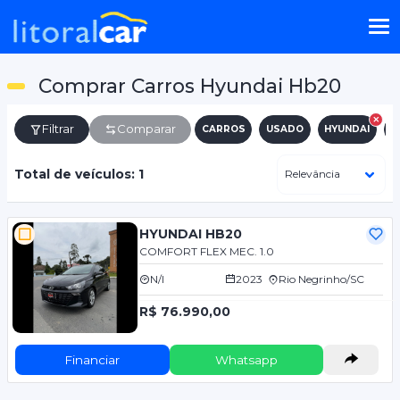
Comprar Carros Hyundai Hb20
Filtrar
Comparar
CARROS
USADO
HYUNDAI
H
Total de veículos: 1
HYUNDAI HB20
COMFORT FLEX MEC. 1.0
N/I
2023
Rio Negrinho/SC
R$ 76.990,00
Financiar
Whatsapp