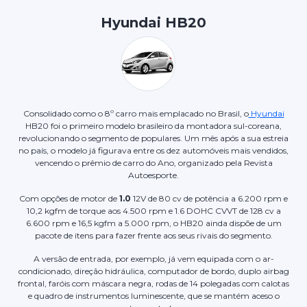
Hyundai HB20
Consolidado como o 8º carro mais emplacado no Brasil, o
Hyundai
HB20 foi o primeiro modelo brasileiro da montadora sul-coreana,
revolucionando o segmento de populares. Um mês após a sua estreia
no país, o modelo já figurava entre os dez automóveis mais vendidos,
vencendo o prêmio de carro do Ano, organizado pela Revista
Autoesporte.
Com opções de motor de
1.0
12V de 80 cv de potência a 6.200 rpm e
10,2 kgfm de torque aos 4.500 rpm e 1.6 DOHC CVVT de 128 cv a
6.600 rpm e 16,5 kgfm a 5.000 rpm, o HB20 ainda dispõe de um
pacote de itens para fazer frente aos seus rivais do segmento.
A versão de entrada, por exemplo, já vem equipada com o ar-
condicionado, direção hidráulica, computador de bordo, duplo airbag
frontal, faróis com máscara negra, rodas de 14 polegadas com calotas
e quadro de instrumentos luminescente, que se mantém aceso o