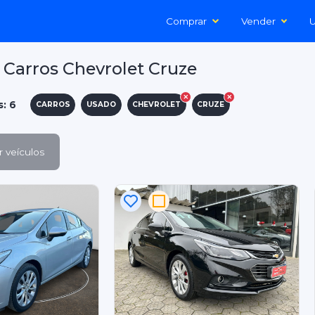
Comprar
Vender
U
Carros Chevrolet Cruze
s: 6
CARROS
USADO
CHEVROLET
CRUZE
 veículos