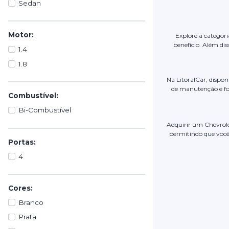
Sedan
Motor:
Explore a categori
benefício. Além di
1.4
1.8
Na LitoralCar, dispo
de manutenção e fot
Combustível:
Bi-Combustível
Adquirir um Chevrol
permitindo que você
Portas:
4
Cores:
Branco
Prata