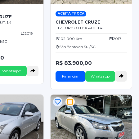
ACEITA TROCA
RUZE
CHEVROLET CRUZE
T. 1.4
LTZ TURBO FLEX AUT. 1.4
2019
102.000 Km
2017
l/SC
São Bento do Sul/SC
00
R$ 83.900,00
Whatsapp
Financiar
Whatsapp