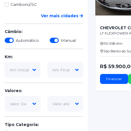
Camboriú/SC
Ver mais cidades
CHEVROLET C
Câmbio:
LT FLEXPOWER AU
Automático
Manual
110.958 Km
São Bento do Su
Km:
R$ 59.900,
Financiar
Valores:
Tipo Categoria: