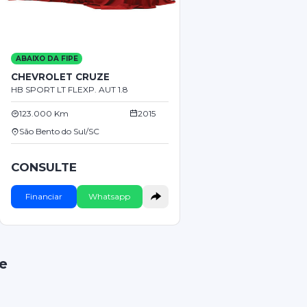
ABAIXO DA FIPE
CHEVROLET CRUZE
HB SPORT LT FLEXP. AUT 1.8
123.000 Km
2015
São Bento do Sul/SC
CONSULTE
Financiar
Whatsapp
e