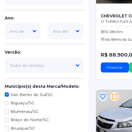
CHEVROLET C
Ano:
LT TURBO FLEX AU
112.285 Km
São Bento do Su
Versão:
R$ 88.900,
Financiar
Município(s) desta Marca/Modelo:
São Bento do Sul/SC
Biguaçu/SC
Blumenau/SC
Braço do Norte/SC
Brusque/SC