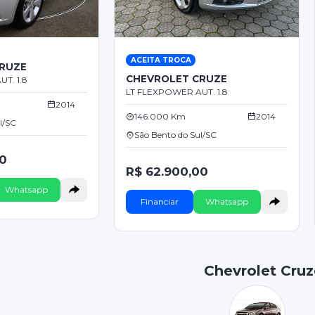
ACEITA TROCA
RUZE
CHEVROLET CRUZE
T. 1.8
LT FLEXPOWER AUT. 1.8
2014
146.000 Km
2014
l/SC
São Bento do Sul/SC
00
R$ 62.900,00
Whatsapp
Financiar
Whatsapp
Chevrolet Cruz