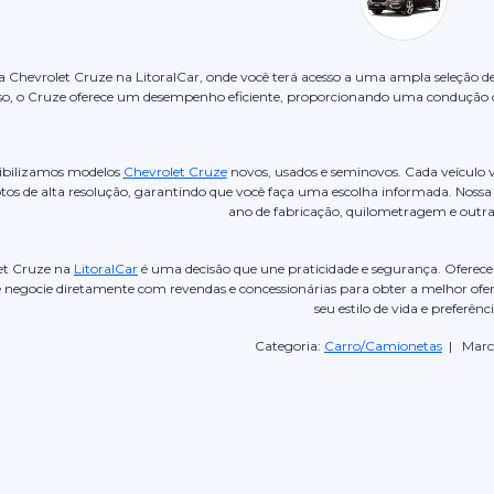
a Chevrolet Cruze na LitoralCar, onde você terá acesso a uma ampla seleção des
sso, o Cruze oferece um desempenho eficiente, proporcionando uma condução 
nibilizamos modelos
Chevrolet Cruze
novos, usados e seminovos. Cada veículo 
os de alta resolução, garantindo que você faça uma escolha informada. Nossa 
ano de fabricação, quilometragem e outras
et Cruze na
LitoralCar
é uma decisão que une praticidade e segurança. Oferece
 negocie diretamente com revendas e concessionárias para obter a melhor ofer
seu estilo de vida e preferênci
Categoria:
Carro/Camionetas
| Marc