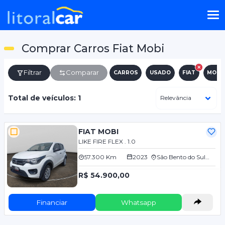
Comprar Carros Fiat Mobi
Filtrar
Comparar
CARROS
USADO
FIAT
MOBI
Total de veículos: 1
FIAT MOBI
LIKE FIRE FLEX . 1.0
57.300 Km
2023
São Bento do Sul/SC
R$ 54.900,00
Financiar
Whatsapp