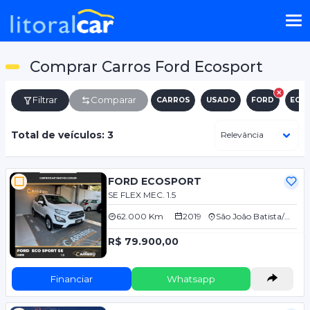
Comprar Carros Ford Ecosport
Filtrar
Comparar
CARROS
USADO
FORD
ECO
Total de veículos: 3
FORD ECOSPORT
SE FLEX MEC. 1.5
62.000 Km
2019
São João Batista/SC
R$ 79.900,00
Financiar
Whatsapp