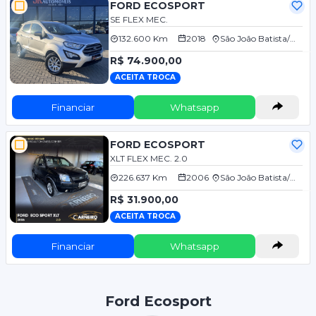
FORD ECOSPORT
SE FLEX MEC.
132.600 Km
2018
São João Batista/SC
R$ 74.900,00
ACEITA TROCA
Financiar
Whatsapp
FORD ECOSPORT
XLT FLEX MEC. 2.0
226.637 Km
2006
São João Batista/SC
R$ 31.900,00
ACEITA TROCA
Financiar
Whatsapp
Ford Ecosport