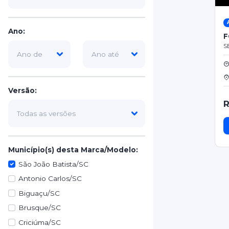
Ano:
F
S
Versão:
R
Município(s) desta Marca/Modelo:
São João Batista/SC
Antonio Carlos/SC
Biguaçu/SC
Brusque/SC
Criciúma/SC