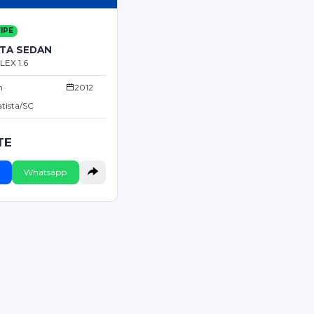
IPE
STA SEDAN
LEX 1.6
m
2012
tista/SC
TE
Whatsapp