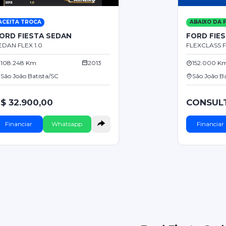
ACEITA TROCA
ABAIXO DA F
ORD FIESTA SEDAN
FORD FIE
EDAN FLEX 1.0
FLEXCLASS F
108.248 Km
2013
152.000 K
São João Batista/SC
São João Ba
$ 32.900,00
CONSUL
Financiar
Whatsapp
Financiar