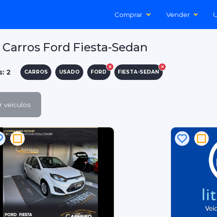
Comprar
Vender
U
Carros Ford Fiesta-Sedan
s: 2
CARROS
USADO
FORD
FIESTA-SEDAN
 veículos