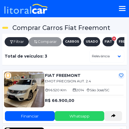
Comprar Carros Fiat Freemont
Filtrar
Comparar
CARROS
USADO
FIAT
FREE
Total de veículos: 3
FIAT FREEMONT
EMOT.PRECISION AUT. 2.4
96.520 Km
2014
São José/SC
R$ 66.900,00
Financiar
Whatsapp