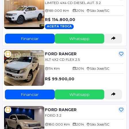
LIMITED 4X4 CD DIESEL AUT. 3.2
169.000 Km
2014
São José/SC
R$ 114.800,00
ACEITA TROCA
Financiar
Whatsapp
FORD RANGER
XLT 4X2 CD FLEX 2.5
114 Km
2014
São José/SC
R$ 99.900,00
Financiar
Whatsapp
FORD RANGER
FORD 3.2
180.000 Km
2014
São José/SC