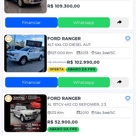
R$ 109.300,00
Financiar
Whatsapp
FORD RANGER
XLT 4X4 CD DIESEL AUT.
127.000 Km
2013
São José/SC
R$ 102.990,00
R$ 105.000,00
OFERTA
ABAIXO DA FIPE
Financiar
Whatsapp
FORD RANGER
XL 137CV 4X2 CD REPOWER. 2.3
212 Km
2010
São José/SC
R$ 52.900,00
ABAIXO DA FIPE