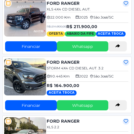
FORD RANGER
XLS 4X4 CD DIESEL AUT.
22.000 Km
2025
São José/SC
R$ 211.900,00
R$ 214.900,00
OFERTA
ABAIXO DA FIPE
ACEITA TROCA
Financiar
Whatsapp
FORD RANGER
STORM 4X4 CD DIESEL AUT. 3.2
90.445 Km
2022
São José/SC
R$ 164.900,00
ACEITA TROCA
Financiar
Whatsapp
FORD RANGER
XLS 2.2