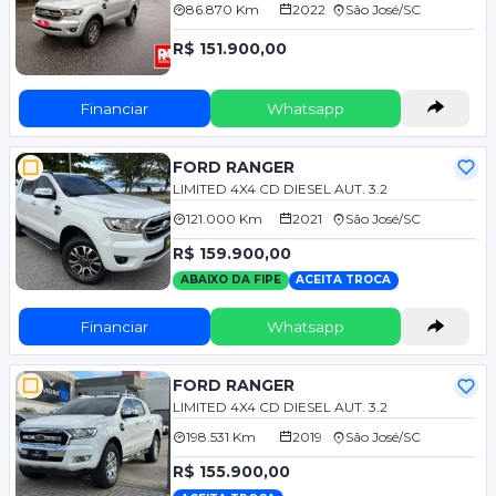
86.870 Km
2022
São José/SC
R$ 151.900,00
Financiar
Whatsapp
FORD RANGER
LIMITED 4X4 CD DIESEL AUT. 3.2
121.000 Km
2021
São José/SC
R$ 159.900,00
ABAIXO DA FIPE
ACEITA TROCA
Financiar
Whatsapp
FORD RANGER
LIMITED 4X4 CD DIESEL AUT. 3.2
198.531 Km
2019
São José/SC
R$ 155.900,00