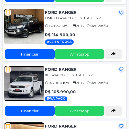
FORD RANGER
LIMITED 4X4 CD DIESEL AUT. 3.2
187.837 Km
2015
São José/SC
R$ 114.900,00
ACEITA TROCA
Financiar
Whatsapp
FORD RANGER
XLT 4X4 CD DIESEL AUT. 3.2
145.000 Km
2015
São José/SC
R$ 105.990,00
IPVA PAGO
Financiar
Whatsapp
FORD RANGER