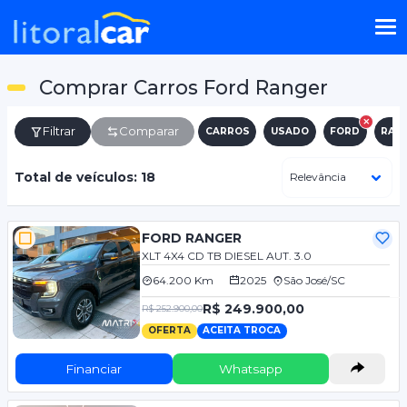
Comprar Carros Ford Ranger
Filtrar
Comparar
CARROS
USADO
FORD
RAN
Total de veículos: 18
FORD RANGER
XLT 4X4 CD TB DIESEL AUT. 3.0
64.200 Km
2025
São José/SC
R$ 249.900,00
R$ 252.900,00
OFERTA
ACEITA TROCA
Financiar
Whatsapp