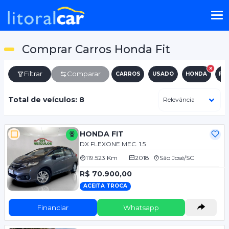
Comprar Carros Honda Fit
Filtrar
Comparar
CARROS
USADO
HONDA
FIT
Total de veículos: 8
HONDA FIT
DX FLEXONE MEC. 1.5
119.523 Km
2018
São José/SC
R$ 70.900,00
ACEITA TROCA
Financiar
Whatsapp