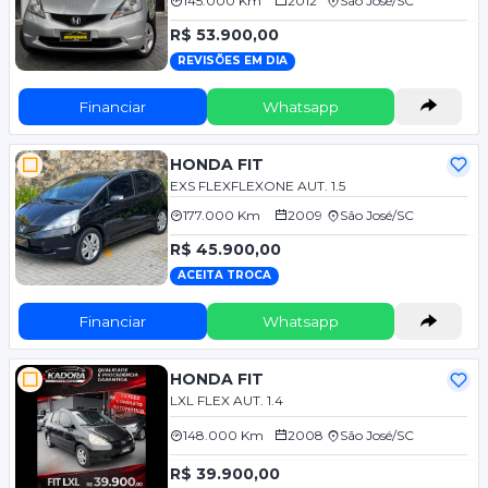
145.000 Km
2012
São José/SC
R$ 53.900,00
REVISÕES EM DIA
Financiar
Whatsapp
HONDA FIT
EXS FLEXFLEXONE AUT. 1.5
177.000 Km
2009
São José/SC
R$ 45.900,00
ACEITA TROCA
Financiar
Whatsapp
HONDA FIT
LXL FLEX AUT. 1.4
148.000 Km
2008
São José/SC
R$ 39.900,00