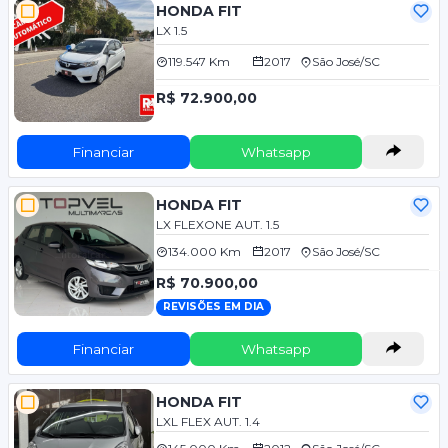
HONDA FIT
LX 1.5
119.547 Km
2017
São José/SC
R$ 72.900,00
Financiar
Whatsapp
HONDA FIT
LX FLEXONE AUT. 1.5
134.000 Km
2017
São José/SC
R$ 70.900,00
REVISÕES EM DIA
Financiar
Whatsapp
HONDA FIT
LXL FLEX AUT. 1.4