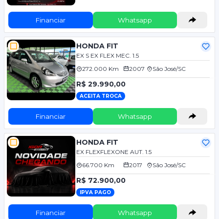
Financiar
Whatsapp
HONDA FIT
EX S EX FLEX MEC. 1.5
272.000 Km
2007
São José/SC
R$ 29.990,00
ACEITA TROCA
Financiar
Whatsapp
HONDA FIT
EX FLEXFLEXONE AUT. 1.5
66.700 Km
2017
São José/SC
R$ 72.900,00
IPVA PAGO
Financiar
Whatsapp