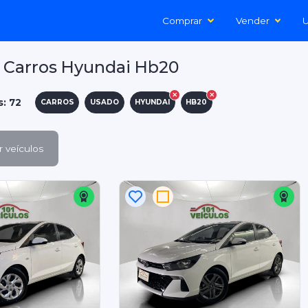
Comprar
Vender
U
 Carros Hyundai Hb20
s: 72
CARROS
USADO
HYUNDAI
HB20
 veículos