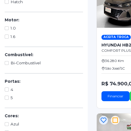
Hatch
Motor:
1.0
1.6
ACEITA TROCA
HYUNDAI HB
COMFORT PLUS F
Combustível:
36.280 Km
Bi-Combustível
São José/SC
Portas:
R$ 74.900,
4
Financiar
5
Cores:
Azul