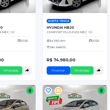
ACEITA TROCA
20
HYUNDAI HB20
 MEC. 1.0
COMFORT PLUS FLEX MEC. 1.0
2025
34.960 Km
2025
São José/SC
00
R$ 74.980,00
Whatsapp
Financiar
Whatsapp