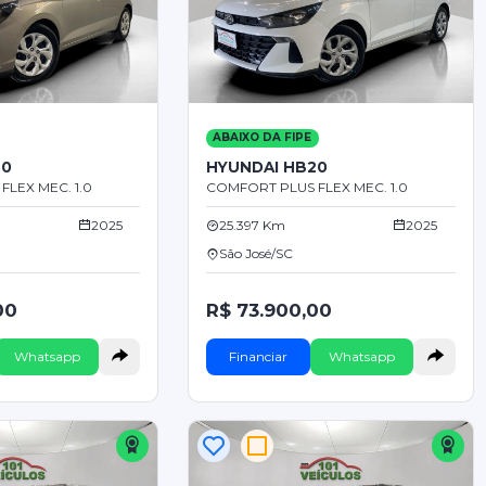
ABAIXO DA FIPE
20
HYUNDAI HB20
LEX MEC. 1.0
COMFORT PLUS FLEX MEC. 1.0
2025
25.397 Km
2025
São José/SC
00
R$ 73.900,00
Whatsapp
Financiar
Whatsapp