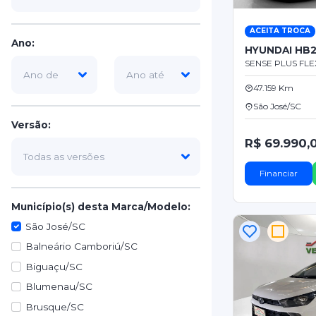
ACEITA TROCA
Ano:
HYUNDAI HB
SENSE PLUS FLEX
47.159 Km
São José/SC
Versão:
R$ 69.990,
Financiar
Município(s) desta Marca/Modelo:
São José/SC
Balneário Camboriú/SC
Biguaçu/SC
Blumenau/SC
Brusque/SC