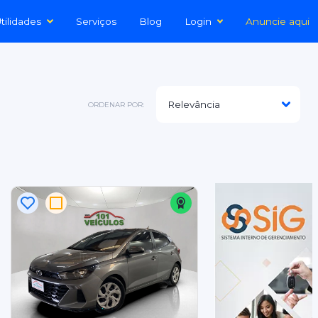
tilidades
Serviços
Blog
Login
Anuncie aqui
ORDENAR POR: