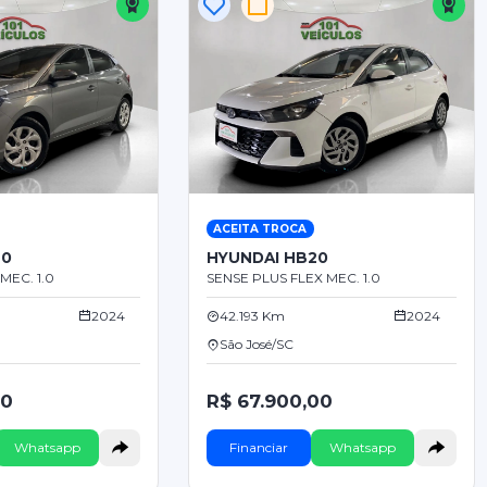
ACEITA TROCA
20
HYUNDAI HB20
MEC. 1.0
SENSE PLUS FLEX MEC. 1.0
2024
42.193 Km
2024
São José/SC
00
R$ 67.900,00
Whatsapp
Financiar
Whatsapp