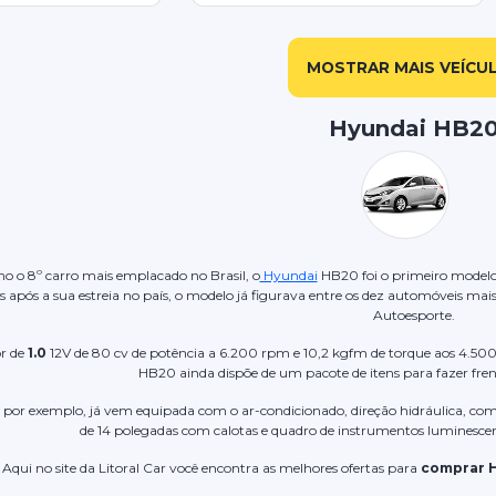
MOSTRAR MAIS VEÍCU
Hyundai HB2
o o 8º carro mais emplacado no Brasil, o
Hyundai
HB20 foi o primeiro modelo
após a sua estreia no país, o modelo já figurava entre os dez automóveis mai
Autoesporte.
r de
1.0
12V de 80 cv de potência a 6.200 rpm e 10,2 kgfm de torque aos 4.50
HB20 ainda dispõe de um pacote de itens para fazer fren
, por exemplo, já vem equipada com o ar-condicionado, direção hidráulica, com
de 14 polegadas com calotas e quadro de instrumentos luminesce
Aqui no site da Litoral Car você encontra as melhores ofertas para
comprar 