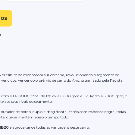
LOS
0
 brasileiro da montadora sul-coreana, revolucionando o segmento de
s vendidos, vencendo o prêmio de carro do Ano, organizado pela Revista
0 rpm e 1.6 DOHC CVVT de 128 cv a 6.600 rpm e 16,5 kgfm a 5.000 rpm, o
te aos seus rivais do segmento.
putador de bordo, duplo airbag frontal, faróis com máscara negra, rodas
nte, que se mantém aceso o tempo todo.
HB20
e aproveitar de todas as vantagens deste carro.