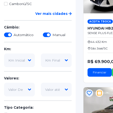
Camboriú/SC
Ver mais cidades
ACEITA TROCA
Câmbio:
HYUNDAI HB
SENSE PLUS FLEX
Automático
Manual
44.432 Km
São José/SC
Km:
R$ 69.900,
Financiar
Valores:
Tipo Categoria: