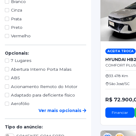
Branco
Cinza
Prata
Preto
Vermelho
ACEITA TROCA
Opcionais:
HYUNDAI HB
7 Lugares
COMFORT PLUS F
Abertura Interno Porta Malas
33.478 Km
ABS
São José/SC
Acionamento Remoto do Motor
Adaptado para deficiente físico
R$ 72.900,
Aerofólio
Ver mais opcionais
Financiar
Tipo do anúncio: