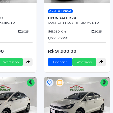
ACEITA TROCA
20
HYUNDAI HB20
 MEC. 1.0
COMFORT PLUS TB FLEX AUT. 1.0
2025
11.280 Km
2025
São José/SC
00
R$ 91.900,00
Whatsapp
Financiar
Whatsapp