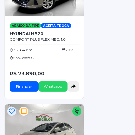
ABAIXO DA FIPE
ACEITA TROCA
HYUNDAI HB20
COMFORT PLUS FLEX MEC. 1.0
36.684 Km
2025
São José/SC
R$ 73.890,00
Financiar
Whatsapp