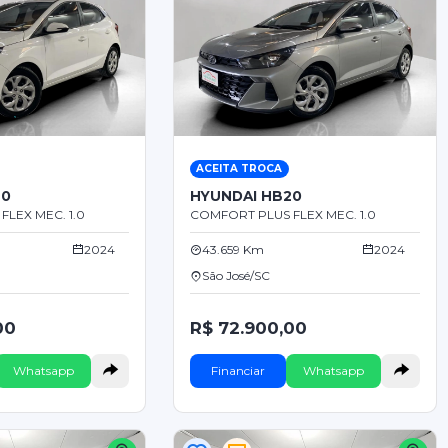
ACEITA TROCA
20
HYUNDAI HB20
LEX MEC. 1.0
COMFORT PLUS FLEX MEC. 1.0
2024
43.659 Km
2024
São José/SC
00
R$ 72.900,00
Whatsapp
Financiar
Whatsapp