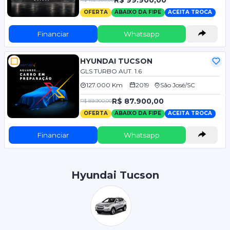
OFERTA
ABAIXO DA FIPE
ACEITA TROCA
Financiar
Whatsapp
HYUNDAI TUCSON
GLS TURBO AUT. 1.6
127.000 Km
2019
São José/SC
R$ 87.900,00
R$ 89.900,00
OFERTA
ABAIXO DA FIPE
ACEITA TROCA
Financiar
Whatsapp
Hyundai Tucson