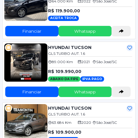
64.000 Km
2022
São José/SC
R$ 119.900,00
ACEITA TROCA
Financiar
Whatsapp
HYUNDAI TUCSON
GLS TURBO AUT. 1.6
89.000 Km
2021
São José/SC
R$ 109.990,00
ABAIXO DA FIPE
IPVA PAGO
Financiar
Whatsapp
HYUNDAI TUCSON
GLS TURBO AUT. 1.6
63.684 Km
2020
São José/SC
R$ 109.900,00