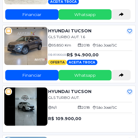
ACEITA TROCA
Financiar
Whatsapp
HYUNDAI TUCSON
GLS TURBO AUT. 1.6
95.850 Km
2018
São José/SC
R$ 94.900,00
R$ 97.900,00
OFERTA
ACEITA TROCA
Financiar
Whatsapp
HYUNDAI TUCSON
GLS TURBO AUT.
N/I
2018
São José/SC
R$ 109.900,00