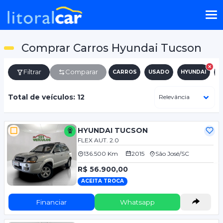
Comprar Carros Hyundai Tucson
Filtrar
Comparar
CARROS
USADO
HYUNDAI
T
Total de veículos: 12
HYUNDAI TUCSON
FLEX AUT. 2.0
136.500 Km
2015
São José/SC
R$ 56.900,00
ACEITA TROCA
Financiar
Whatsapp