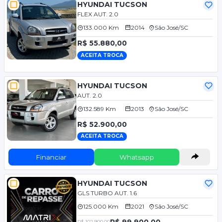
HYUNDAI TUCSON
FLEX AUT. 2.0
133.000 Km
2014
São José/SC
R$ 55.880,00
ACEITA TROCA
HYUNDAI TUCSON
AUT. 2.0
132.589 Km
2013
São José/SC
R$ 52.900,00
ACEITA TROCA
Financiar
Whatsapp
HYUNDAI TUCSON
GLS TURBO AUT. 1.6
125.000 Km
2021
São José/SC
R$ 99.900,00
R$ 102.900,00