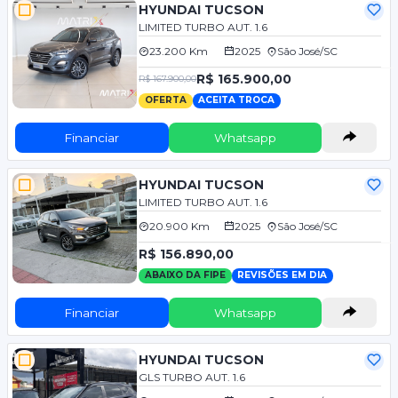
HYUNDAI TUCSON
LIMITED TURBO AUT. 1.6
23.200 Km
2025
São José/SC
R$ 165.900,00
R$ 167.900,00
OFERTA
ACEITA TROCA
Financiar
Whatsapp
HYUNDAI TUCSON
LIMITED TURBO AUT. 1.6
20.900 Km
2025
São José/SC
R$ 156.890,00
ABAIXO DA FIPE
REVISÕES EM DIA
Financiar
Whatsapp
HYUNDAI TUCSON
GLS TURBO AUT. 1.6