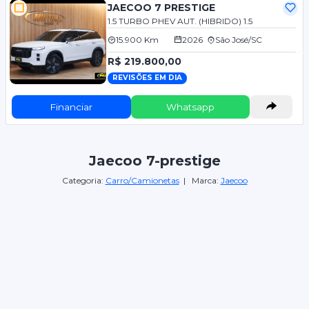
JAECOO 7 PRESTIGE
1.5 TURBO PHEV AUT. (HIBRIDO) 1.5
15.900 Km
2026
São José/SC
R$ 219.800,00
REVISÕES EM DIA
Financiar
Whatsapp
Jaecoo 7-prestige
Categoria:
Carro/Camionetas
| Marca:
Jaecoo