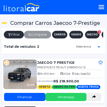
Comprar Carros Jaecoo 7-Prestige
Filtrar
Comparar
CARROS
USADO
JAECOO
7-
Total de veículos: 2
JAECOO 7 PRESTIGE
PRESTIGE1.5 TB AUT (HIBRIDO) 1.5
19.470 Km
2026
São José/SC
R$ 218.900,00
R$ 222.900,00
OFERTA
ABAIXO DA FIPE
ACEITA TROCA
Financiar
Whatsapp