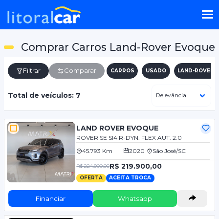
Comprar Carros Land-Rover Evoque
Filtrar
Comparar
CARROS
USADO
LAND-ROVER
Total de veículos: 7
LAND ROVER EVOQUE
ROVER SE SI4 R-DYN. FLEX AUT. 2.0
45.793 Km
2020
São José/SC
R$ 219.900,00
R$ 224.900,00
OFERTA
ACEITA TROCA
Financiar
Whatsapp