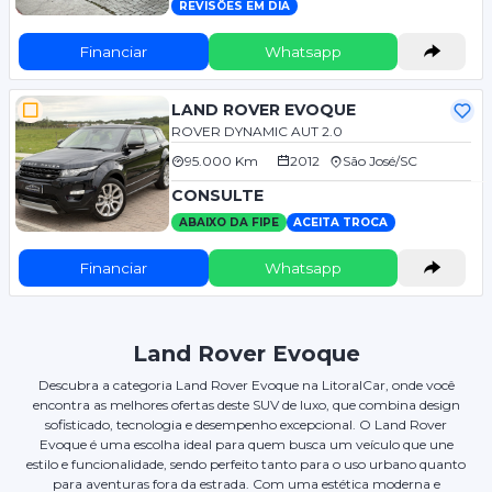
REVISÕES EM DIA
Financiar
Whatsapp
LAND ROVER EVOQUE
ROVER DYNAMIC AUT 2.0
95.000 Km
2012
São José/SC
CONSULTE
ABAIXO DA FIPE
ACEITA TROCA
Financiar
Whatsapp
Land Rover Evoque
Descubra a categoria Land Rover Evoque na LitoralCar, onde você
encontra as melhores ofertas deste SUV de luxo, que combina design
sofisticado, tecnologia e desempenho excepcional. O Land Rover
Evoque é uma escolha ideal para quem busca um veículo que une
estilo e funcionalidade, sendo perfeito tanto para o uso urbano quanto
para aventuras fora da estrada. Com uma estética moderna e