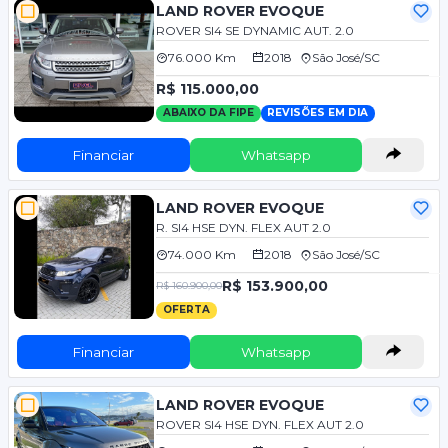
LAND ROVER EVOQUE
ROVER SI4 SE DYNAMIC AUT. 2.0
76.000 Km
2018
São José/SC
R$ 115.000,00
ABAIXO DA FIPE
REVISÕES EM DIA
Financiar
Whatsapp
LAND ROVER EVOQUE
R. SI4 HSE DYN. FLEX AUT 2.0
74.000 Km
2018
São José/SC
R$ 153.900,00
R$ 160.900,00
OFERTA
Financiar
Whatsapp
LAND ROVER EVOQUE
ROVER SI4 HSE DYN. FLEX AUT 2.0