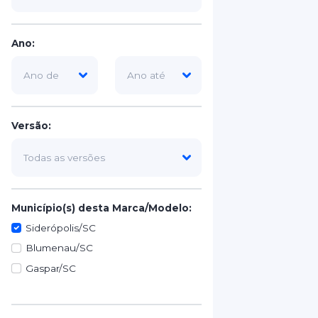
Ano:
Versão:
Município(s) desta Marca/Modelo:
Siderópolis/SC
Blumenau/SC
Gaspar/SC