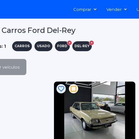
Comprar
Vender
U
Carros Ford Del-Rey
: 1
CARROS
USADO
FORD
DEL-REY
 veículos