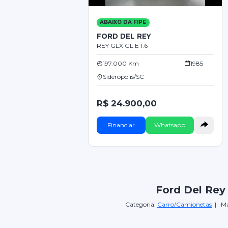
ABAIXO DA FIPE
FORD DEL REY
REY GLX GL E 1.6
197.000 Km
1985
Siderópolis/SC
R$ 24.900,00
Financiar
Whatsapp
Ford Del Rey
Categoria:
Carro/Camionetas
| Ma