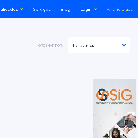
tilidades
Serviços
Blog
Login
Anuncie aqui
ORDENAR POR: