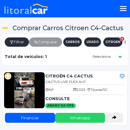
Comprar Carros Citroen C4-Cactus
Filtrar
Comparar
CARROS
USADO
CITROEN
C
Total de veículos: 1
CITROËN C4 CACTUS
CACTUS LIVE FLEX AUT.
N/I
2022
Tijucas/SC
CONSULTE
ABAIXO DA FIPE
Financiar
Whatsapp