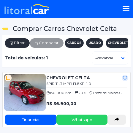
Comprar Carros Chevrolet Celta
Filtrar
Comparar
CARROS
USADO
CHEVROLET
Total de veículos: 1
CHEVROLET CELTA
SPIRIT LT MPFI FLEXP. 1.0
150.000 Km
2015
Treze de Maio/SC
R$ 36.900,00
Financiar
Whatsapp