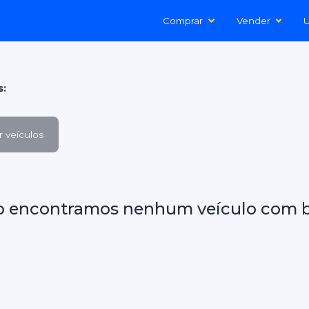
Comprar
Vender
U
s:
 veículos
o encontramos nenhum veículo com b