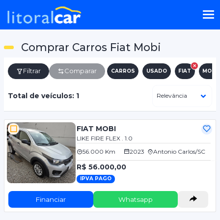
Comprar Carros Fiat Mobi
Filtrar
Comparar
CARROS
USADO
FIAT
MOBI
Total de veículos: 1
FIAT MOBI
LIKE FIRE FLEX . 1.0
56.000 Km
2023
Antonio Carlos/SC
R$ 56.000,00
IPVA PAGO
Financiar
Whatsapp