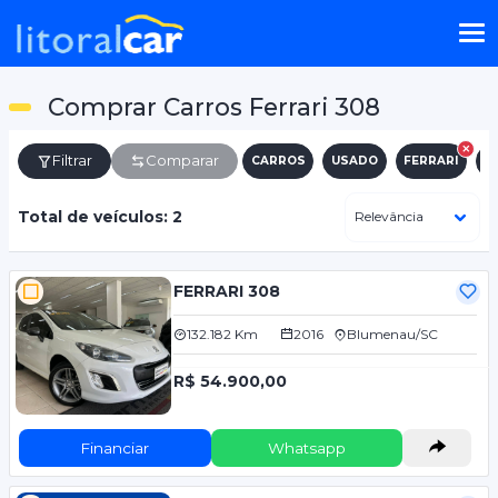
Comprar Carros Ferrari 308
Filtrar
Comparar
CARROS
USADO
FERRARI
3
Total de veículos: 2
FERRARI 308
132.182 Km
2016
Blumenau/SC
R$ 54.900,00
Financiar
Whatsapp