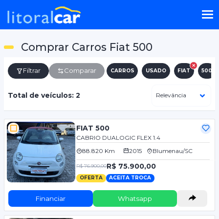
Comprar Carros Fiat 500
Filtrar
Comparar
CARROS
USADO
FIAT
500
Total de veículos: 2
FIAT 500
CABRIO DUALOGIC FLEX 1.4
88.820 Km
2015
Blumenau/SC
R$ 75.900,00
R$ 76.900,00
OFERTA
ACEITA TROCA
Financiar
Whatsapp