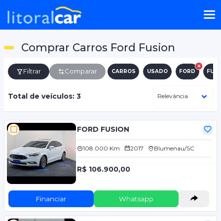
Comprar Carros Ford Fusion
Filtrar
Comparar
CARROS
USADO
FORD
FUS
Total de veículos: 3
FORD FUSION
108.000 Km
2017
Blumenau/SC
R$ 106.900,00
Financiar
Whatsapp