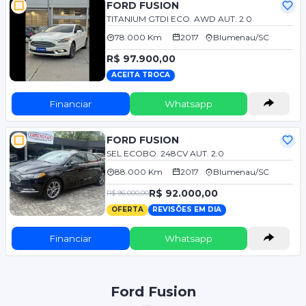
FORD FUSION
TITANIUM GTDI ECO. AWD AUT. 2.0
78.000 Km
2017
Blumenau/SC
R$ 97.900,00
ACEITA TROCA
Financiar
Whatsapp
FORD FUSION
SEL ECOBO. 248CV AUT. 2.0
88.000 Km
2017
Blumenau/SC
R$ 92.000,00
R$ 96.000,00
OFERTA
REVISÕES EM DIA
Financiar
Whatsapp
Ford Fusion