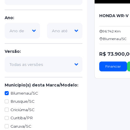
HONDA WR-V
Ano:
96.742 Km
Blumenau/SC
Versão:
R$ 73.900,
Financiar
Município(s) desta Marca/Modelo:
Blumenau/SC
Brusque/SC
Criciúma/SC
Curitiba/PR
Garuva/SC