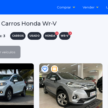
Comprar
Vender
U
 Carros Honda Wr-V
s: 3
CARROS
USADO
HONDA
WR-V
 veículos