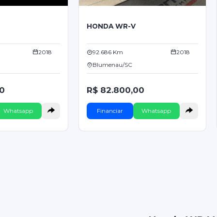
HONDA WR-V
2018
92.686 Km
2018
Blumenau/SC
00
R$ 82.800,00
Whatsapp
Financiar
Whatsapp