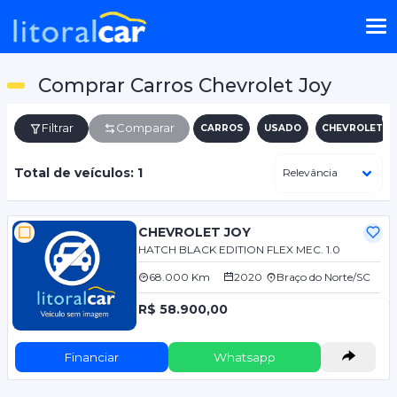
Comprar Carros Chevrolet Joy
Filtrar
Comparar
CARROS
USADO
CHEVROLET
Total de veículos: 1
CHEVROLET JOY
HATCH BLACK EDITION FLEX MEC. 1.0
68.000 Km
2020
Braço do Norte/SC
R$ 58.900,00
Financiar
Whatsapp