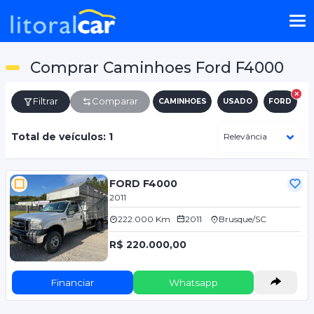
Comprar Caminhoes Ford F4000
Filtrar
Comparar
CAMINHOES
USADO
FORD
F
Total de veículos: 1
FORD F4000
2011
222.000 Km
2011
Brusque/SC
R$ 220.000,00
Financiar
Whatsapp