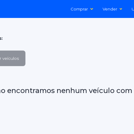
Comprar
Vender
U
s:
 veículos
ão encontramos nenhum veículo com 