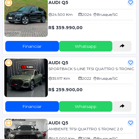
AUDI Q5
24.500 Km
2024
Brusque/SC
R$ 359.990,00
Financiar
Whatsapp
AUDI Q5
SPORTBACK S-LINE TFSI QUATTRO S-TRONIC
35.917 Km
2022
Brusque/SC
R$ 259.900,00
Financiar
Whatsapp
AUDI Q5
AMBIENTE TFSI QUATTRO S TRONIC 2.0
143.000 Km
2018
Brusque/SC