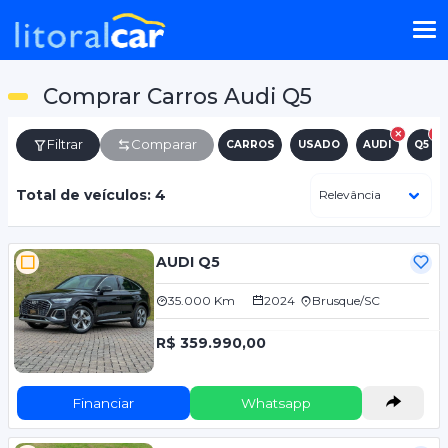
Comprar Carros Audi Q5
Filtrar
Comparar
CARROS
USADO
AUDI
Q5
Total de veículos: 4
AUDI Q5
35.000 Km
2024
Brusque/SC
R$ 359.990,00
Financiar
Whatsapp