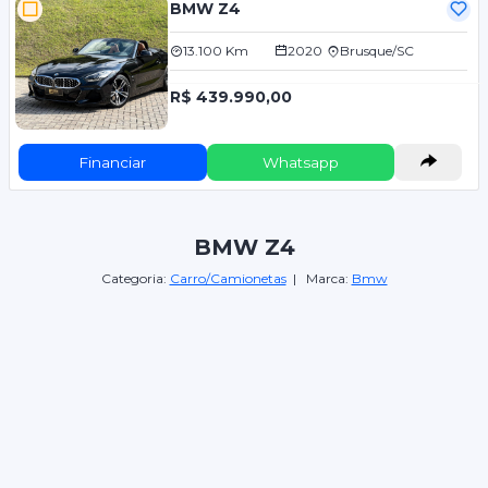
BMW Z4
13.100 Km
2020
Brusque/SC
R$ 439.990,00
Financiar
Whatsapp
BMW Z4
Categoria:
Carro/Camionetas
| Marca:
Bmw