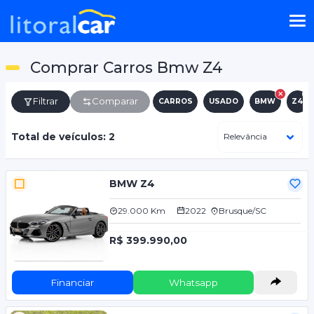
Comprar Carros Bmw Z4
Filtrar
Comparar
CARROS
USADO
BMW
Z4
Total de veículos: 2
BMW Z4
29.000 Km
2022
Brusque/SC
R$ 399.990,00
Financiar
Whatsapp