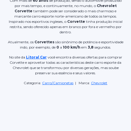
Com mais de
60 anos
de produção, sendo o automóvel produzido
por mais tempo, e continuamente, no mundo, o
Chevrolet
Corvette
também pode ser considerado o mais charmoso e
marcante carro esporte norte-americano de todos os tempos.
Inspirado nos esportivos ingleses, o
Corvette
tinha produção inicial
restrita, sendo oferecido apenas em branco por fora e vermelho por
dentro.
Atualmente, os
Corvettes
são sinônimo de potência e esportividade
indo, por exemplo, de
0
a
100 km/h
em
3,8
segundos.
No site da
Litoral Car
você encontra diversas ofertas para comprar
Corvette e aproveitar todas as características deste carro esporte da
Chevrolet que se transformou por diversas gerações, mas soube
preservar sua essência e seus valores.
Categoria:
Carro/Camionetas
| Marca:
Chevrolet