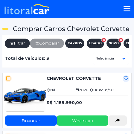
Comprar Carros Chevrolet Corvette
Filtrar
Comparar
CARROS
USADO
NOVO
CHE
Total de veículos: 3
CHEVROLET CORVETTE
N/I
2026
Brusque/SC
R$ 1.189.990,00
Financiar
Whatsapp