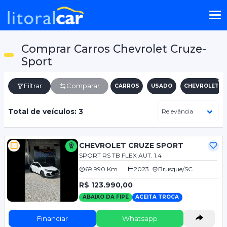
Comprar Carros Chevrolet Cruze-
Sport
Filtrar
Comparar
CARROS
USADO
CHEVROLET
Total de veículos: 3
CHEVROLET CRUZE SPORT
SPORT RS TB FLEX AUT. 1.4
69.990 Km
2023
Brusque/SC
R$ 123.990,00
ABAIXO DA FIPE
ACEITA TROCA
Financiar
Whatsapp