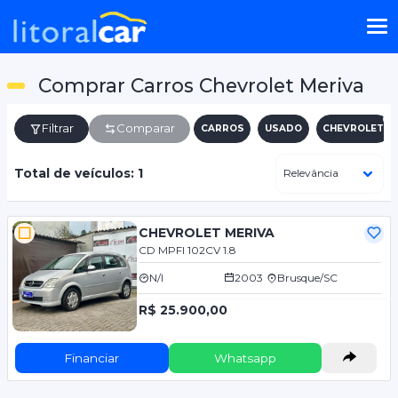
Comprar Carros Chevrolet Meriva
Filtrar
Comparar
CARROS
USADO
CHEVROLET
Total de veículos: 1
CHEVROLET MERIVA
CD MPFI 102CV 1.8
N/I
2003
Brusque/SC
R$ 25.900,00
Financiar
Whatsapp