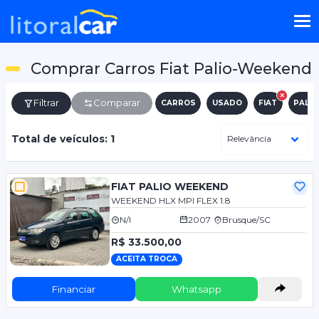
Comprar Carros Fiat Palio-Weekend
Filtrar
Comparar
CARROS
USADO
FIAT
PALI
Total de veículos: 1
FIAT PALIO WEEKEND
WEEKEND HLX MPI FLEX 1.8
N/I
2007
Brusque/SC
R$ 33.500,00
ACEITA TROCA
Financiar
Whatsapp