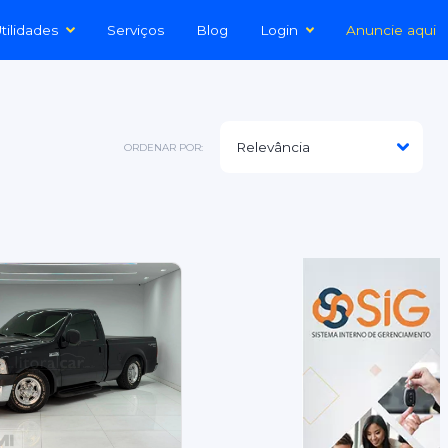
tilidades
Serviços
Blog
Login
Anuncie aqui
ORDENAR POR: