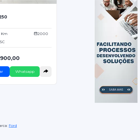
250
0 Km
2000
/SC
.900,00
ar
Whatsapp
rca:
Ford