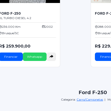
FORD F-250
FORD F-
XL TURBO DIESEL 4.2
236.000 Km
2002
288.00
Brusque/SC
Brusque
R$ 259.900,00
R$ 229
Financiar
Whatsapp
Financi
Ford F-250
Categoria:
Carro/Camionetas
| Ma