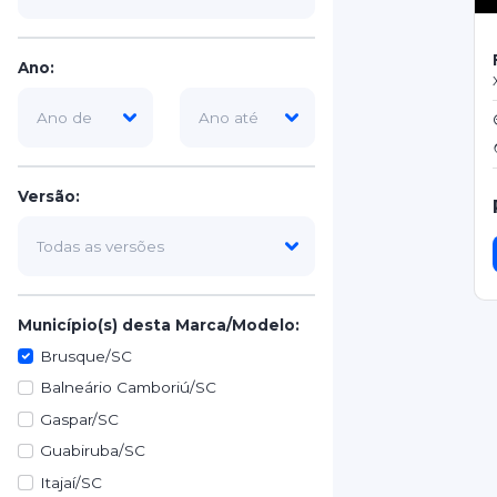
Ano:
Versão:
Município(s) desta Marca/Modelo:
Brusque/SC
Balneário Camboriú/SC
Gaspar/SC
Guabiruba/SC
Itajaí/SC