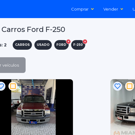
Comprar
Vender
U
Carros Ford F-250
s: 2
CARROS
USADO
FORD
F-250
 veículos