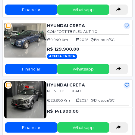
Financiar
Whatsapp
HYUNDAI CRETA
COMFORT TB FLEX AUT. 1.0
9.940 Km
2025
Brusque/SC
R$ 129.900,00
ACEITA TROCA
Financiar
Whatsapp
HYUNDAI CRETA
N LINE TB FLEX AUT.
28.885 Km
2024
Brusque/SC
R$ 141.900,00
Financiar
Whatsapp