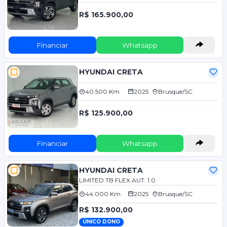
R$ 165.900,00
Financiar
Whatsapp
HYUNDAI CRETA
40.500 Km
2025
Brusque/SC
R$ 125.900,00
Financiar
Whatsapp
HYUNDAI CRETA
LIMITED TB FLEX AUT. 1.0
44.000 Km
2025
Brusque/SC
R$ 132.900,00
ÚNICO DONO