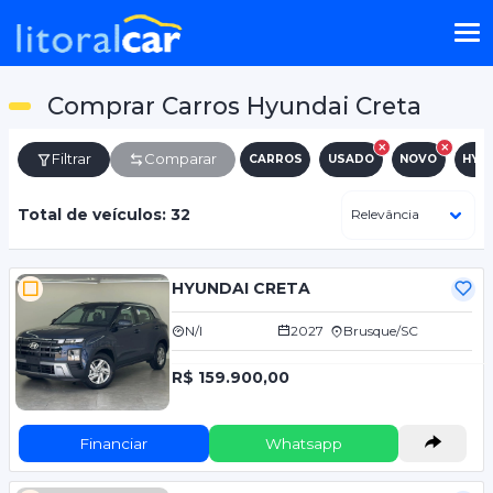
Comprar Carros Hyundai Creta
Filtrar
Comparar
CARROS
USADO
NOVO
HYU
Total de veículos: 32
HYUNDAI CRETA
N/I
2027
Brusque/SC
R$ 159.900,00
Financiar
Whatsapp