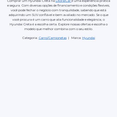
Comprar um Hyundai Creta na
LitoralCar
é uma experiência prática
e segura. Com diversas opções de financiamento e condições flexíveis,
você pode fechar o negócio com tranquilidade, sabendo que está
adquirindo um SUV confiável e bem avaliado no mercado. Se o que
você procura é um carro que alia funcionalidade e elegância, o
Hyundai Creta é a escolha certa. Explore nossas ofertas e escolha o
modelo que melhor combina com o seu estilo.
Categoria:
Carro/Camionetas
| Marca:
Hyundai