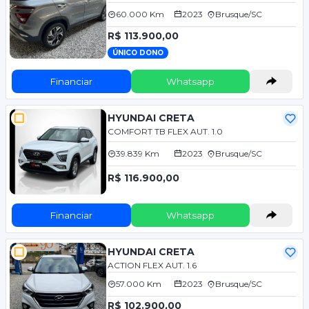
60.000 Km
2023
Brusque/SC
R$ 113.900,00
ÚNICO DONO
Financiar
Whatsapp
HYUNDAI CRETA
COMFORT TB FLEX AUT. 1.0
39.839 Km
2023
Brusque/SC
R$ 116.900,00
Financiar
Whatsapp
HYUNDAI CRETA
ACTION FLEX AUT. 1.6
57.000 Km
2023
Brusque/SC
R$ 102.900,00