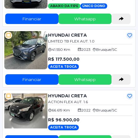
ABAIXO DA FIPE
ÚNICO DONO
Financiar
Whatsapp
HYUNDAI CRETA
LIMITED TB FLEX AUT. 1.0
41.550 Km
2023
Brusque/SC
R$ 117.500,00
ACEITA TROCA
Financiar
Whatsapp
HYUNDAI CRETA
ACTION FLEX AUT. 1.6
66.619 Km
2022
Brusque/SC
R$ 96.900,00
ACEITA TROCA