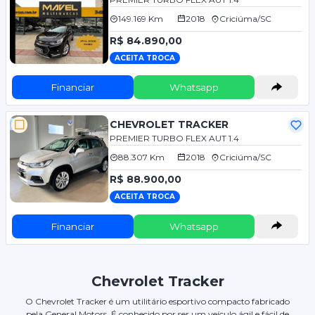
149.169 Km
2018
Criciúma/SC
R$ 84.890,00
ACEITA TROCA
Financiar
Whatsapp
CHEVROLET TRACKER
PREMIER TURBO FLEX AUT 1.4
88.307 Km
2018
Criciúma/SC
R$ 88.900,00
ACEITA TROCA
Financiar
Whatsapp
Chevrolet Tracker
O Chevrolet Tracker é um utilitário esportivo compacto fabricado
pela General Motors. É conhecido por ser um veículo ágil e fácil de