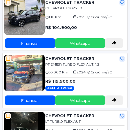
CHEVROLET TRACKER
CHEVROLET 2025 1.0
1.111 Km
2025
Criciúma/SC
R$ 104.900,00
Financiar
Whatsapp
CHEVROLET TRACKER
PREMIER TURBO FLEX AUT. 1.2
35.000 Km
2024
Criciúma/SC
R$ 119.900,00
ACEITA TROCA
Financiar
Whatsapp
CHEVROLET TRACKER
LT TURBO FLEX AUT.