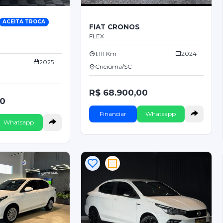
ACEITA TROCA
FIAT CRONOS
FLEX
1.111 Km
2024
2025
Criciúma/SC
R$ 68.900,00
00
Financiar
Whatsapp
Whatsapp