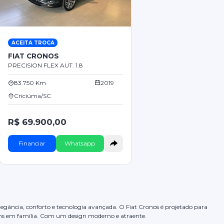
ACEITA TROCA
FIAT CRONOS
PRECISION FLEX AUT. 1.8
83.750 Km
2019
Criciúma/SC
R$ 69.900,00
Financiar
Whatsapp
elegância, conforto e tecnologia avançada. O Fiat Cronos é projetado para
gens em família. Com um design moderno e atraente.