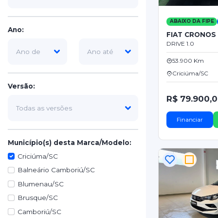
ABAIXO DA FIPE
Ano:
FIAT CRONOS
DRIVE 1.0
53.900 Km
Criciúma/SC
Versão:
R$ 79.900,
Financiar
Município(s) desta Marca/Modelo:
Criciúma/SC
Balneário Camboriú/SC
Blumenau/SC
Brusque/SC
Camboriú/SC