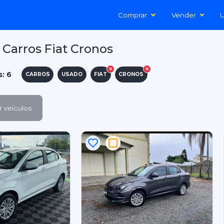
Comprar
Vender
U
Carros Fiat Cronos
s: 6
CARROS
USADO
FIAT
CRONOS
 veículos