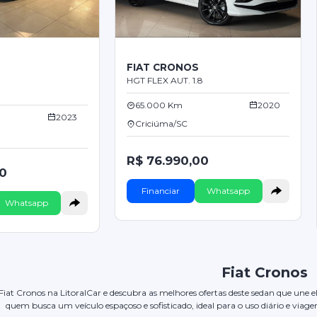
FIAT CRONOS
HGT FLEX AUT. 1.8
65.000 Km
2020
2023
Criciúma/SC
R$ 76.990,00
00
Financiar
Whatsapp
Whatsapp
Fiat Cronos
 Fiat Cronos na LitoralCar e descubra as melhores ofertas deste sedan que une 
quem busca um veículo espaçoso e sofisticado, ideal para o uso diário e via