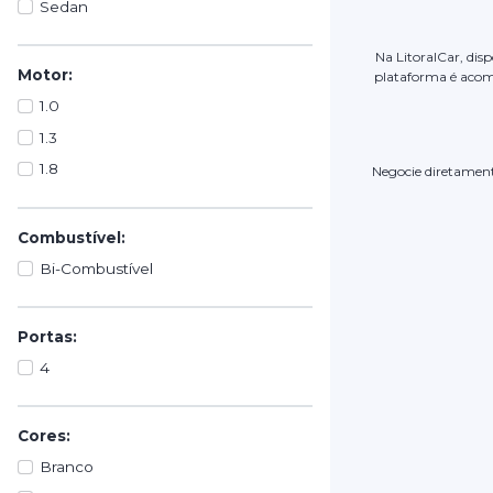
Sedan
Na LitoralCar, dis
Motor:
plataforma é acom
1.0
1.3
1.8
Negocie diretamente
Combustível:
Bi-Combustível
Portas:
4
Cores:
Branco