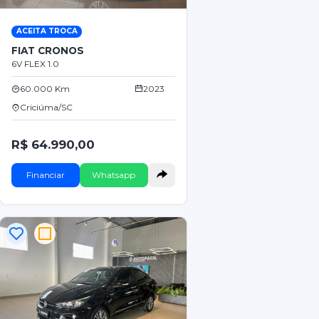
ACEITA TROCA
FIAT CRONOS
6V FLEX 1.0
60.000 Km
2023
Criciúma/SC
R$ 64.990,00
Financiar
Whatsapp