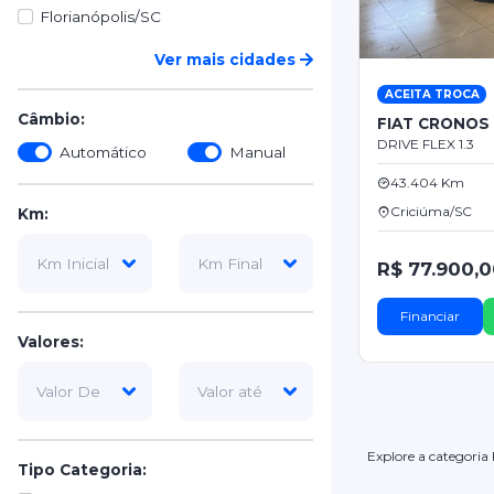
Florianópolis/SC
Ver mais cidades
ACEITA TROCA
Câmbio:
FIAT CRONOS
DRIVE FLEX 1.3
Automático
Manual
43.404 Km
Criciúma/SC
Km:
R$ 77.900,
Financiar
Valores:
Explore a categoria
Tipo Categoria: