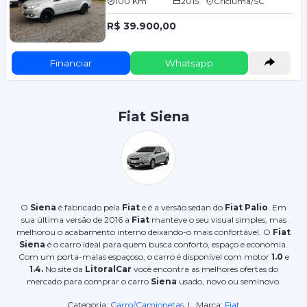
100 Km
2015
Criciúma/SC
R$ 39.900,00
Financiar
Whatsapp
Fiat Siena
O
Siena
é fabricado pela
Fiat
e é a versão sedan do
Fiat Palio
. Em
sua última versão de 2016 a
Fiat
manteve o seu visual simples, mas
melhorou o acabamento interno deixando-o mais confortável. O
Fiat
Siena
é o carro ideal para quem busca conforto, espaço e economia.
Com um porta-malas espaçoso, o carro é disponível com motor
1.0
e
1.4.
No site da
LitoralCar
você encontra as melhores ofertas do
mercado para comprar o carro
Siena
usado, novo ou seminovo.
Categoria:
Carro/Camionetas
| Marca:
Fiat