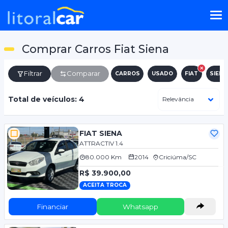
Comprar Carros Fiat Siena
Filtrar
Comparar
CARROS
USADO
FIAT
SIENA
Total de veículos: 4
FIAT SIENA
ATTRACTIV 1.4
80.000 Km
2014
Criciúma/SC
R$ 39.900,00
ACEITA TROCA
Financiar
Whatsapp