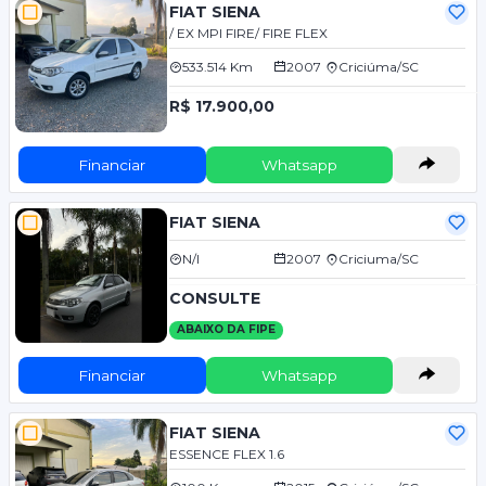
FIAT SIENA
/ EX MPI FIRE/ FIRE FLEX
533.514 Km
2007
Criciúma/SC
R$ 17.900,00
Financiar
Whatsapp
FIAT SIENA
N/I
2007
Criciuma/SC
CONSULTE
ABAIXO DA FIPE
Financiar
Whatsapp
FIAT SIENA
ESSENCE FLEX 1.6