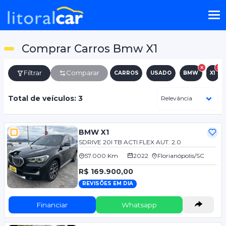
Comprar Carros Bmw X1
Filtrar
Comparar
CARROS
USADO
BMW
X1
Total de veículos: 3
BMW X1
SDRIVE 20I TB ACTI.FLEX AUT. 2.0
57.000 Km
2022
Florianópolis/SC
R$ 169.900,00
REVISÕES EM DIA
Financiar
Whatsapp