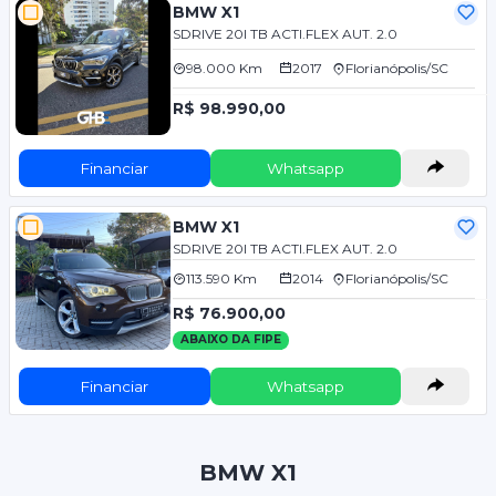
BMW X1
SDRIVE 20I TB ACTI.FLEX AUT. 2.0
98.000 Km
2017
Florianópolis/SC
R$ 98.990,00
Financiar
Whatsapp
BMW X1
SDRIVE 20I TB ACTI.FLEX AUT. 2.0
113.590 Km
2014
Florianópolis/SC
R$ 76.900,00
ABAIXO DA FIPE
Financiar
Whatsapp
BMW X1