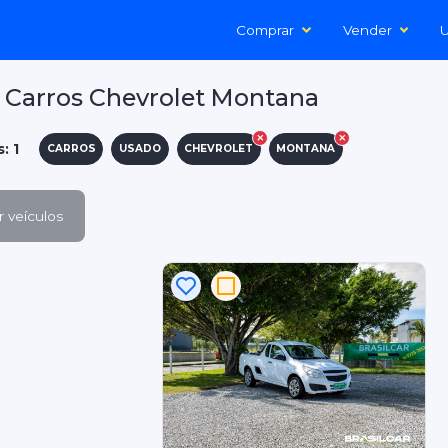
Comprar
Vender
U
 Carros Chevrolet Montana
: 1
CARROS
USADO
CHEVROLET
MONTANA
 veículos