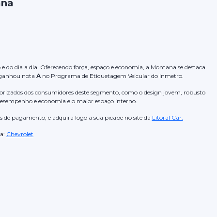
ana
o e do dia a dia. Oferecendo força, espaço e economia, a Montana se destaca
 ganhou nota
A
no Programa de Etiquetagem Veicular do Inmetro.
alorizados dos consumidores deste segmento, como o design jovem, robusto
r desempenho e economia e o maior espaço interno.
s de pagamento, e adquira logo a sua picape no site da
Litoral Car.
a:
Chevrolet