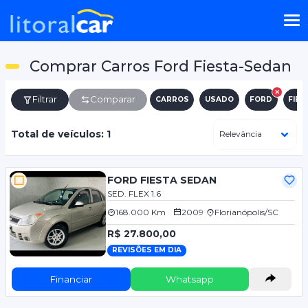
Comprar Carros Ford Fiesta-Sedan
Filtrar
Comparar
CARROS
USADO
FORD
FIES
Total de veículos: 1
FORD FIESTA SEDAN
SED. FLEX 1.6
168.000 Km
2009
Florianópolis/SC
R$ 27.800,00
REVISÕES EM DIA
Financiar
Whatsapp