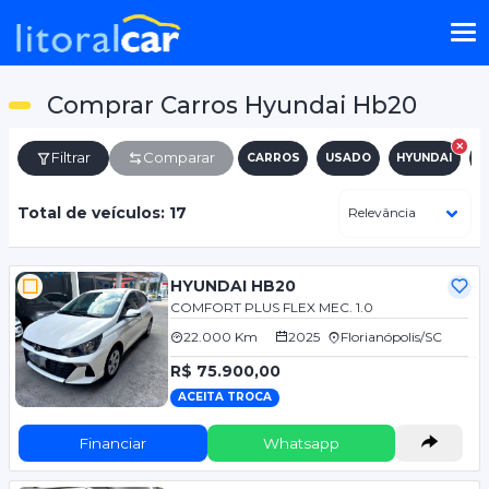
Comprar Carros Hyundai Hb20
Filtrar
Comparar
CARROS
USADO
HYUNDAI
H
Total de veículos: 17
HYUNDAI HB20
COMFORT PLUS FLEX MEC. 1.0
22.000 Km
2025
Florianópolis/SC
R$ 75.900,00
ACEITA TROCA
Financiar
Whatsapp