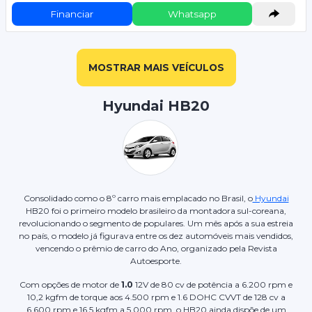
Financiar
Whatsapp
MOSTRAR MAIS VEÍCULOS
Hyundai HB20
Consolidado como o 8º carro mais emplacado no Brasil, o
Hyundai
HB20 foi o primeiro modelo brasileiro da montadora sul-coreana,
revolucionando o segmento de populares. Um mês após a sua estreia
no país, o modelo já figurava entre os dez automóveis mais vendidos,
vencendo o prêmio de carro do Ano, organizado pela Revista
Autoesporte.
Com opções de motor de
1.0
12V de 80 cv de potência a 6.200 rpm e
10,2 kgfm de torque aos 4.500 rpm e 1.6 DOHC CVVT de 128 cv a
6.600 rpm e 16,5 kgfm a 5.000 rpm, o HB20 ainda dispõe de um