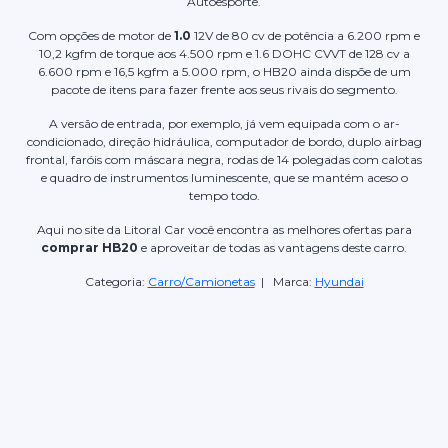
Autoesporte.
Com opções de motor de
1.0
12V de 80 cv de potência a 6.200 rpm e
10,2 kgfm de torque aos 4.500 rpm e 1.6 DOHC CVVT de 128 cv a
6.600 rpm e 16,5 kgfm a 5.000 rpm, o HB20 ainda dispõe de um
pacote de itens para fazer frente aos seus rivais do segmento.
A versão de entrada, por exemplo, já vem equipada com o ar-
condicionado, direção hidráulica, computador de bordo, duplo airbag
frontal, faróis com máscara negra, rodas de 14 polegadas com calotas
e quadro de instrumentos luminescente, que se mantém aceso o
tempo todo.
Aqui no site da Litoral Car você encontra as melhores ofertas para
comprar HB20
e aproveitar de todas as vantagens deste carro.
Categoria:
Carro/Camionetas
| Marca:
Hyundai