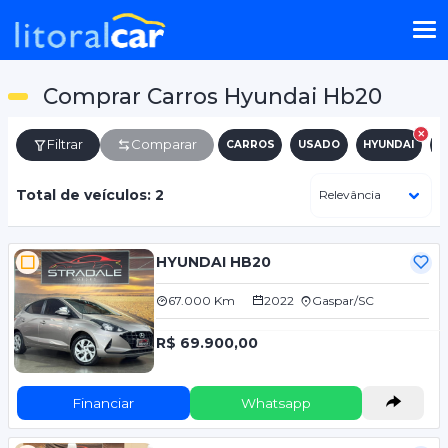
Comprar Carros Hyundai Hb20
Filtrar
Comparar
CARROS
USADO
HYUNDAI
H
Total de veículos: 2
HYUNDAI HB20
67.000 Km
2022
Gaspar/SC
R$ 69.900,00
Financiar
Whatsapp