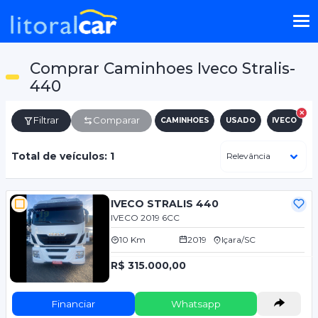
Comprar Caminhoes Iveco Stralis-
440
Filtrar
Comparar
CAMINHOES
USADO
IVECO
Total de veículos: 1
IVECO STRALIS 440
IVECO 2019 6CC
10 Km
2019
Içara/SC
R$ 315.000,00
Financiar
Whatsapp