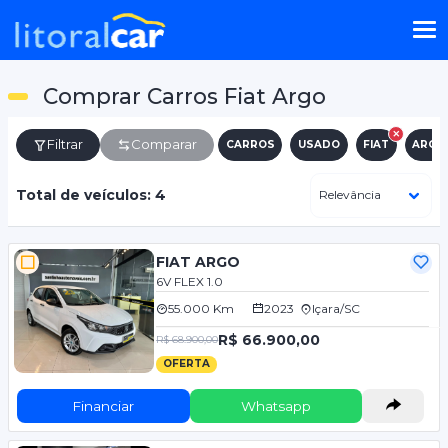
Comprar Carros Fiat Argo
Filtrar
Comparar
CARROS
USADO
FIAT
ARGO
Total de veículos: 4
FIAT ARGO
6V FLEX 1.0
55.000 Km
2023
Içara/SC
R$ 66.900,00
R$ 68.900,00
OFERTA
Financiar
Whatsapp