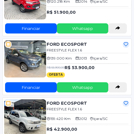
120.218 Km
2014
Içara/SC
R$ 51.900,00
Financiar
Whatsapp
FORD ECOSPORT
FREESTYLE FLEX 1.6
139.000 Km
2013
Içara/SC
R$ 53.900,00
R$ 55.900,00
OFERTA
Financiar
Whatsapp
FORD ECOSPORT
FREESTYLE FLEX 1.6
159.420 Km
2012
Içara/SC
R$ 42.900,00