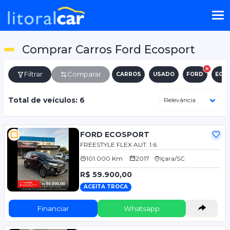
Comprar Carros Ford Ecosport
Filtrar
Comparar
CARROS
USADO
FORD
ECO
Total de veículos: 6
FORD ECOSPORT
FREESTYLE FLEX AUT. 1.6
101.000 Km
2017
Içara/SC
R$ 59.900,00
ACEITA TROCA
Financiar
Whatsapp