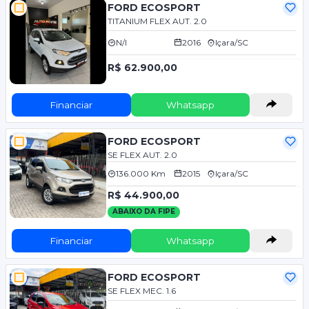
FORD ECOSPORT
TITANIUM FLEX AUT. 2.0
N/I
2016
Içara/SC
R$ 62.900,00
Financiar
Whatsapp
FORD ECOSPORT
SE FLEX AUT. 2.0
136.000 Km
2015
Içara/SC
R$ 44.900,00
ABAIXO DA FIPE
Financiar
Whatsapp
FORD ECOSPORT
SE FLEX MEC. 1.6