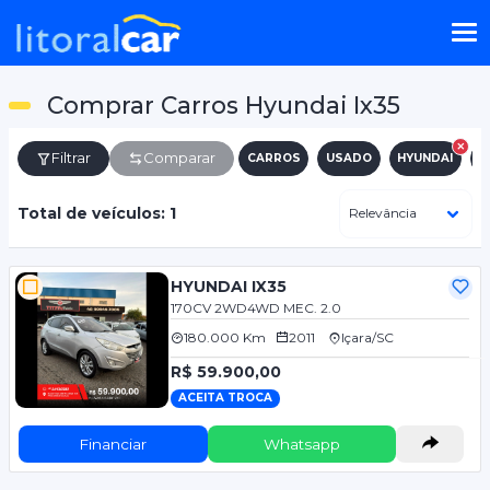
Comprar Carros Hyundai Ix35
Filtrar
Comparar
CARROS
USADO
HYUNDAI
I
Total de veículos: 1
HYUNDAI IX35
170CV 2WD4WD MEC. 2.0
180.000 Km
2011
Içara/SC
R$ 59.900,00
ACEITA TROCA
Financiar
Whatsapp