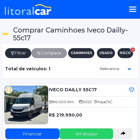
Comprar Caminhoes Iveco Dailly-
55c17
Filtrar
Comparar
CAMINHOES
USADO
IVECO
D
Total de veículos: 1
IVECO DAILLY 55C17
86.000 Km
2022
Itajaí/SC
R$ 219.990,00
Financiar
Whatsapp