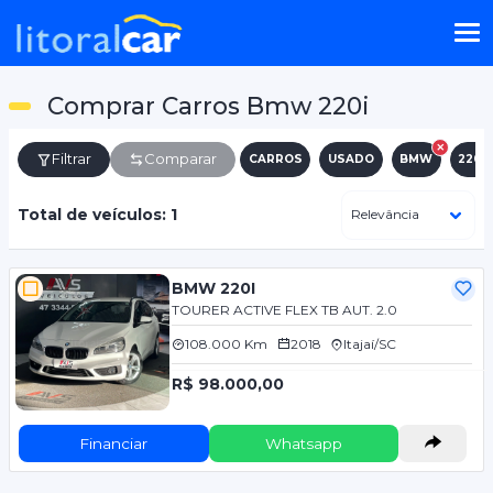
Comprar Carros Bmw 220i
Filtrar
Comparar
CARROS
USADO
BMW
220I
Total de veículos: 1
BMW 220I
TOURER ACTIVE FLEX TB AUT. 2.0
108.000 Km
2018
Itajaí/SC
R$ 98.000,00
Financiar
Whatsapp