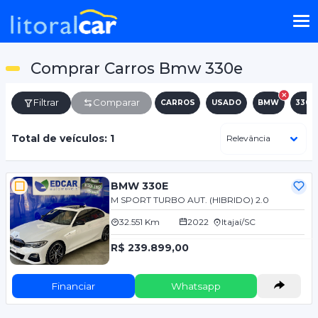
Comprar Carros Bmw 330e
Filtrar
Comparar
CARROS
USADO
BMW
330E
Total de veículos: 1
BMW 330E
M SPORT TURBO AUT. (HIBRIDO) 2.0
32.551 Km
2022
Itajaí/SC
R$ 239.899,00
Financiar
Whatsapp